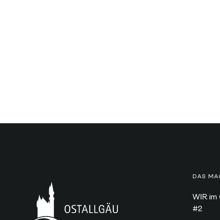
DAS MA
WIR im 
#2