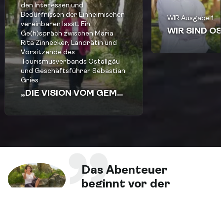
den Interessen und
Bedürfnissen der Einheimischen
WIR Ausgabe 1
vereinbaren lässt. Ein
WIR SIND O
Ge(h)spräch zwischen Maria
Rita Zinnecker, Landrätin und
Vorsitzende des
Tourismusverbands Ostallgäu
und Geschäftsführer Sebastian
Gries
„DIE VISION VOM GEMEINSAMEN LEBENSRAUM“
Das Abenteuer
beginnt vor der
eigenen Haustüre.
–
Maria Rita Zinnecker, Ländrätin des