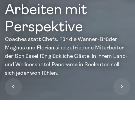
Arbeiten mit
Perspektive
Coaches statt Chefs. Für die Wanner-Brüder
Magnus und Florian sind zufriedene Mitarbeiter
der Schlüssel für glückliche Gäste. In ihrem Land-
und Wellnesshotel Panorama in Seeleuten soll
sich jeder wohlfühlen.
B
umm. Bähm. Schockverliebt. Ein
Panoramablick zum Niederknien. Allein die
Vorstellung, bei jeder Schwimmrunde einen
anderen Gipfel zu grüßen, lässt einen wohlig