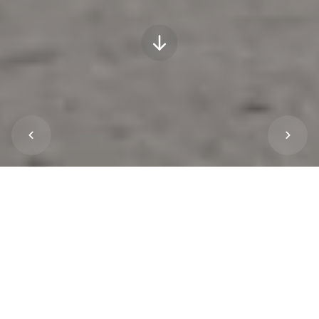
I
ch mag es gerne unkompliziert und effizient.
Viel zu oft nehmen meine Frau Sandra und ich
deshalb auch in der Freizeit das Auto. Das
wollen wir gerne ändern. Warum ich Ihnen das
erzähle? Als Geschäftsführer des
Tourismusverbands Ostallgäu möchte ich eine
ehrliche Bestandsaufnahme machen, wenn wir
von Mobilitätskonzepten reden und davon, vom