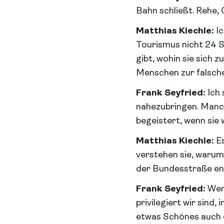
Bahn schließt. Rehe,
Matthias Kiechle:
I
Tourismus nicht 24 S
gibt, wohin sie sich 
Menschen zur falschen
Frank Seyfried:
Ich
nahezubringen. Manch
begeistert, wenn sie
Matthias Kiechle:
E
verstehen sie, warum
der Bundesstraße ent
Frank Seyfried:
Wen
privilegiert wir sind
etwas Schönes auch e