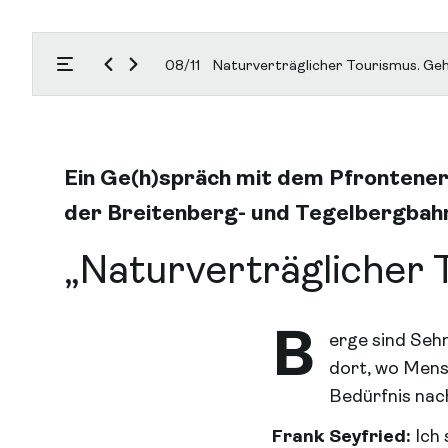
08/11
Naturverträglicher Tourismus. Geht 
ßen
Menü öffnen
Ein Ge(h)spräch mit dem Pfrontener
der Breitenberg- und Tegelbergbah
„Naturverträglicher
B
erge sind Sehn
dort, wo Mensc
Bedürfnis nac
Frank Seyfried:
Ich