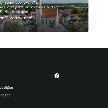
dem Land lebenswert? Eine
elerorts geht verloren, was Dörfer
Ein Gegenbeispiel.
Dorf? Von wegen!
stallgäu
erband