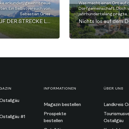
ke erkundet, gewinnt neue
Was macht einen Ort auf 
ten. Ein Selbstversuch von
Dorfgemeinschaft. Doch vi
Sebastian Gries
jahrhundertelang prägte. 
DEN AUTOSTRESS EINFACH AUF DER STRECKE LASSEN
Nichts los auf dem 
GAZIN
INFORMATIONEN
ÜBER UNS
Ostallgäu
Magazin bestellen
Landkreis O
Prospekte
Tourismusv
Ostallgäu #1
bestellen
Ostallgäu