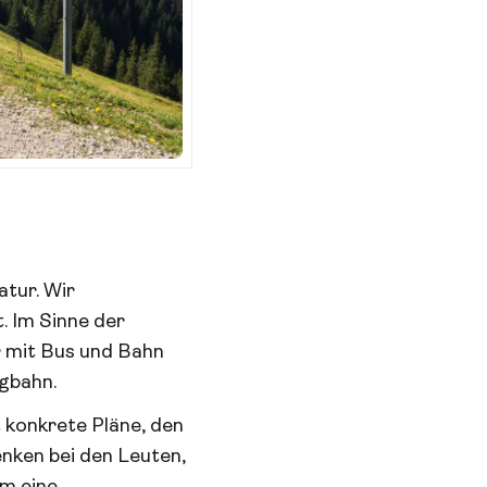
atur. Wir
. Im Sinne der
hr mit Bus und Bahn
gbahn.
t konkrete Pläne, den
enken bei den Leuten,
um eine