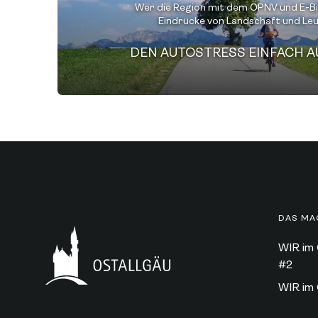
Wer die Region mit dem ÖPNV und E-Bi
Eindrücke von Landschaft und Leu
DAS MA
WIR im 
#2
WIR im 