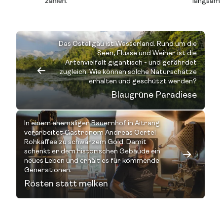
zählen.
langsam 
Das Ostallgäu ist Wasserland. Rund um die
Seen, Flüsse und Weiher ist die
Artenvielfalt gigantisch - und gefährdet
zugleich. Wie können solche Naturschätze
erhalten und geschützt werden?
Blaugrüne Paradiese
In einem ehemaligen Bauernhof in Aitrang
verarbeitet Gastronom Andreas Oertel
Rohkaffee zu schwarzem Gold. Damit
schenkt er dem historischen Gebäude ein
neues Leben und erhält es für kommende
Generationen.
Rösten statt melken